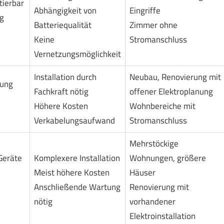
tierbar
Abhängigkeit von
Eingriffe
g
Batteriequalität
Zimmer ohne
Keine
Stromanschluss
Vernetzungsmöglichkeit
Installation durch
Neubau, Renovierung mit
gung
Fachkraft nötig
offener Elektroplanung
Höhere Kosten
Wohnbereiche mit
Verkabelungsaufwand
Stromanschluss
Mehrstöckige
Geräte
Komplexere Installation
Wohnungen, größere
Meist höhere Kosten
Häuser
Anschließende Wartung
Renovierung mit
nötig
vorhandener
Elektroinstallation