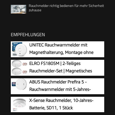
Rauchmelder richtig bedienen für mehr Sicherheit
zuhause
EMPFEHLUNGEN
UNITEC Rauchwarnmelder mit
Magnethalterung, Montage ohne
Werkzeug und Bohren, mit starken 3M
ELRO FS1805M | 2-Teiliges
Klebepads für sicheren Halt, mit LED-
Rauchmelder-Set | Magnetisches
Funktionsanzeige, Alarm bei Rauchentwicklung
Befestigungsset | 5 Jahre Batterie |
ABUS Rauchmelder Prefira 5 -
mit 85 dB
Entspricht der europäischen Norm EN14604 |
Rauchwarnmelder mit 5-Jahres-
Weiß | Set mit 2 Stück
Batterie
X-Sense Rauchmelder, 10-Jahres-
Batterie, SD11, 1 Stück