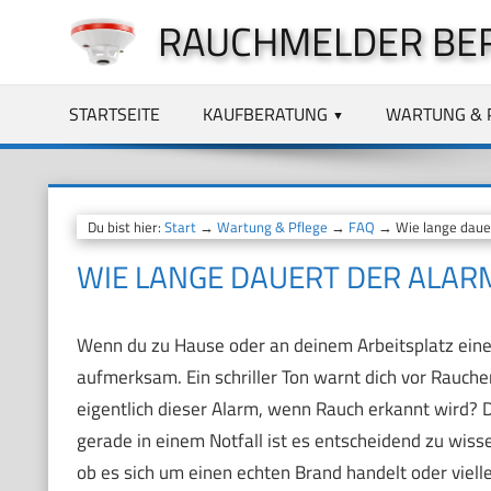
Zum
RAUCHMELDER BE
Inhalt
springen
STARTSEITE
KAUFBERATUNG
WARTUNG & 
Du bist hier:
Start
→
Wartung & Pflege
→
FAQ
→ Wie lange dauer
WIE LANGE DAUERT DER ALAR
Wenn du zu Hause oder an deinem Arbeitsplatz einen
aufmerksam. Ein schriller Ton warnt dich vor Rauch
eigentlich dieser Alarm, wenn Rauch erkannt wird? 
gerade in einem Notfall ist es entscheidend zu wiss
ob es sich um einen echten Brand handelt oder viell