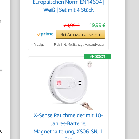
Europäischen Norm EN14604 |
Weiß | Set mit 4 Stück
m
24,99 €
19,99 €
Bei Amazon ansehen
*
Anzeige
Preis inkl. MwSt., zzgl. Versandkosten
ANGEBOT
X-Sense Rauchmelder mit 10-
Jahres-Batterie,
,
Magnethalterung, XS0G-SN, 1