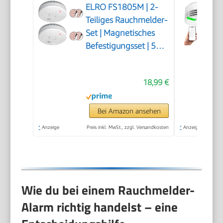
ELRO FS1805M | 2-
Teiliges Rauchmelder-
Set | Magnetisches
Befestigungsset | 5
Jahre Batterie |
Entspricht der
18,99 €
europäischen Norm
EN14604 | Weiß | Set
mit 2 Stück
Bei Amazon ansehen
*
Anzeige
Preis inkl. MwSt., zzgl. Versandkosten
*
Anzeige
Wie du bei einem Rauchmelder-
Alarm richtig handelst – eine