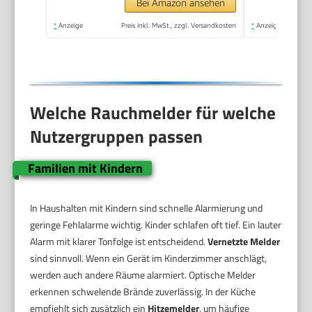
LED-
Bei Amazon ansehen
Funktionsanzeige,
*
Anzeige
Preis inkl. MwSt., zzgl. Versandkosten
*
Anzeige
Alarm bei
Rauchentwicklung mit
85 dB
Welche Rauchmelder für welche
Nutzergruppen passen
Familien mit Kindern
In Haushalten mit Kindern sind schnelle Alarmierung und
geringe Fehlalarme wichtig. Kinder schlafen oft tief. Ein lauter
Alarm mit klarer Tonfolge ist entscheidend.
Vernetzte Melder
sind sinnvoll. Wenn ein Gerät im Kinderzimmer anschlägt,
werden auch andere Räume alarmiert. Optische Melder
erkennen schwelende Brände zuverlässig. In der Küche
empfiehlt sich zusätzlich ein
Hitzemelder
, um häufige