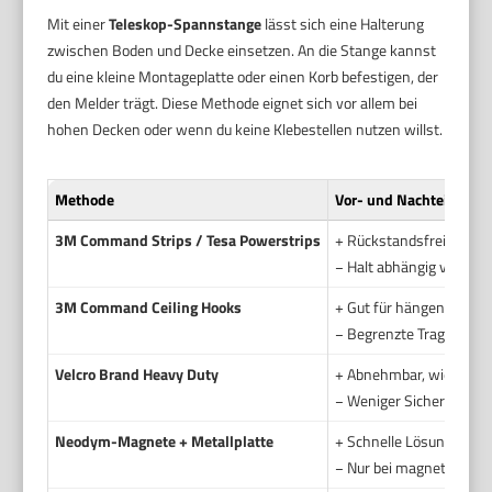
Mit einer
Teleskop-Spannstange
lässt sich eine Halterung
zwischen Boden und Decke einsetzen. An die Stange kannst
du eine kleine Montageplatte oder einen Korb befestigen, der
den Melder trägt. Diese Methode eignet sich vor allem bei
hohen Decken oder wenn du keine Klebestellen nutzen willst.
Methode
Vor- und Nachteile
3M Command Strips / Tesa Powerstrips
+ Rückstandsfrei entfer
− Halt abhängig von Obe
3M Command Ceiling Hooks
+ Gut für hängende Mode
− Begrenzte Traglast. Ni
Velcro Brand Heavy Duty
+ Abnehmbar, wiederve
− Weniger Sicherheitsre
Neodym-Magnete + Metallplatte
+ Schnelle Lösung ohne 
− Nur bei magnetischer 