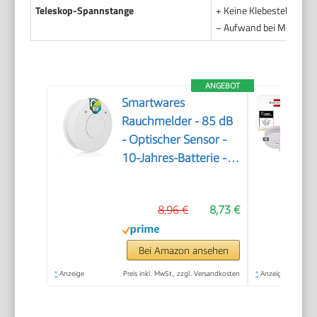
Teleskop-Spannstange
+ Keine Klebestellen. W
− Aufwand bei Montage. 
ANGEBOT
Smartwares
Rauchmelder - 85 dB
- Optischer Sensor -
10-Jahres-Batterie -
Q-Label - 10.025.28
8,96 €
8,73 €
Bei Amazon ansehen
*
Anzeige
Preis inkl. MwSt., zzgl. Versandkosten
*
Anzeige