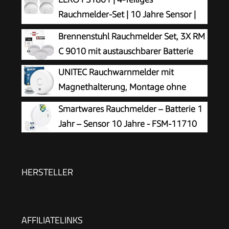
Rauchmelder-Set | 10 Jahre Sensor |
Entspricht der Europäischen Norm EN14604 |
Brennenstuhl Rauchmelder Set, 3X RM
Weiß | Set mit 4 Stück
C 9010 mit austauschbarer Batterie
UNITEC Rauchwarnmelder mit
Magnethalterung, Montage ohne
Werkzeug und Bohren, mit starken 3M
Smartwares Rauchmelder – Batterie 1
Klebepads für sicheren Halt, mit LED-
Jahr – Sensor 10 Jahre - FSM-11710
Funktionsanzeige, Alarm bei Rauchentwicklung
mit 85 dB
HERSTELLER
AFFILIATELINKS