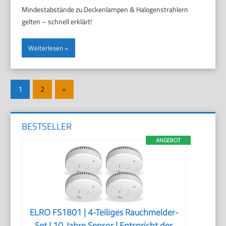
Mindestabstände zu Deckenlampen & Halogenstrahlern
gelten – schnell erklärt!
Weiterlesen
Seitennummerierung
Nächste
1
2
»
der
Beiträge
Beiträge
BESTSELLER
ANGEBOT
ELRO FS1801 | 4-Teiliges Rauchmelder-
Set | 10 Jahre Sensor | Entspricht der