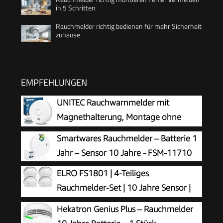
in 5 Schritten
Rauchmelder richtig bedienen für mehr Sicherheit
zuhause
EMPFEHLUNGEN
UNITEC Rauchwarnmelder mit
Magnethalterung, Montage ohne
Werkzeug und Bohren, mit starken 3M
Smartwares Rauchmelder – Batterie 1
Klebepads für sicheren Halt, mit LED-
Jahr – Sensor 10 Jahre - FSM-11710
Funktionsanzeige, Alarm bei Rauchentwicklung
ELRO FS1801 | 4-Teiliges
mit 85 dB
Rauchmelder-Set | 10 Jahre Sensor |
Entspricht der Europäischen Norm EN14604 |
Hekatron Genius Plus – Rauchmelder
Weiß | Set mit 4 Stück