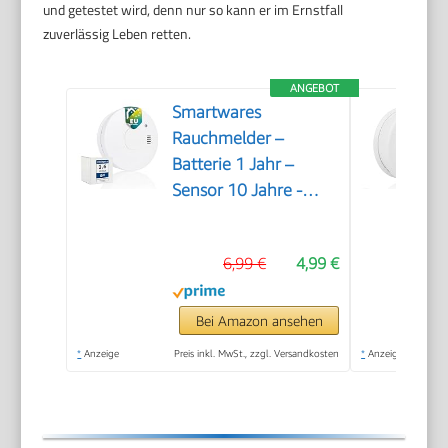
und getestet wird, denn nur so kann er im Ernstfall
zuverlässig Leben retten.
ANGEBOT
Smartwares
Rauchmelder –
Batterie 1 Jahr –
Sensor 10 Jahre -
FSM-11710
6,99 €
4,99 €
Bei Amazon ansehen
*
Anzeige
Preis inkl. MwSt., zzgl. Versandkosten
*
Anzeige