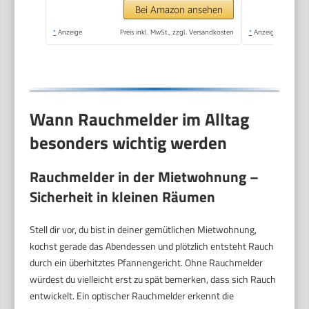
LED-
Bei Amazon ansehen
Funktionsanzeige,
*
Anzeige
Preis inkl. MwSt., zzgl. Versandkosten
*
Anzeige
Alarm bei
Rauchentwicklung mit
85 dB
Wann Rauchmelder im Alltag
besonders wichtig werden
Rauchmelder in der Mietwohnung –
Sicherheit in kleinen Räumen
Stell dir vor, du bist in deiner gemütlichen Mietwohnung,
kochst gerade das Abendessen und plötzlich entsteht Rauch
durch ein überhitztes Pfannengericht. Ohne Rauchmelder
würdest du vielleicht erst zu spät bemerken, dass sich Rauch
entwickelt. Ein optischer Rauchmelder erkennt die