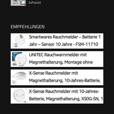
zuhause
EMPFEHLUNGEN
Smartwares Rauchmelder – Batterie 1
Jahr – Sensor 10 Jahre - FSM-11710
UNITEC Rauchwarnmelder mit
Magnethalterung, Montage ohne
Werkzeug und Bohren, mit starken 3M
X-Sense Rauchmelder mit
Klebepads für sicheren Halt, mit LED-
Magnethalterung, 10-Jahres-Batterie,
Funktionsanzeige, Alarm bei Rauchentwicklung
SD11, 1 Stück
X-Sense Rauchmelder mit 10-Jahres-
mit 85 dB
Batterie, Magnethalterung, XS0G-SN, 1
Set