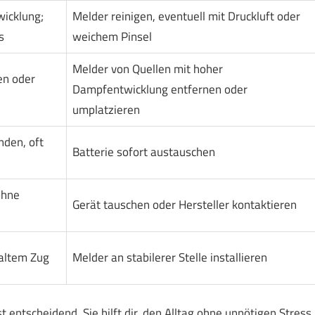
icklung;
Melder reinigen, eventuell mit Druckluft oder
s
weichem Pinsel
Melder von Quellen mit hoher
en oder
Dampfentwicklung entfernen oder
umplatzieren
nden, oft
Batterie sofort austauschen
ohne
Gerät tauschen oder Hersteller kontaktieren
kaltem Zug
Melder an stabilerer Stelle installieren
t entscheidend. Sie hilft dir, den Alltag ohne unnötigen Stress