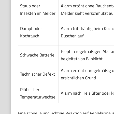
Staub oder
Alarm ertönt ohne Rauchentw
Insekten im Melder
Melder sieht verschmutzt au
Dampf oder
Alarm tritt häufig beim Koch
Kochrauch
Duschen auf
Piept in regelmäßigen Abstä
Schwache Batterie
begleitet von Blinklicht
Alarm ertönt unregelmäßig 
Technischer Defekt
ersichtlichen Grund
Plötzlicher
Alarm nach Heizlüfter oder 
Temperaturwechsel
Eine schnelle und richtige Reaktion auf Fehlalarme is