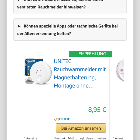
veralteten Rauchmelder hinweisen?
Können spezielle Apps oder technische Geräte bei
der Alterserkennung helfen?
EMPFEHLUNG
UNITEC
Rauchwarnmelder mit
Magnethalterung,
Montage ohne
Werkzeug und
Bohren, mit starken
8,95 €
3M Klebepads für
sicheren Halt, mit
LED-
Bei Amazon ansehen
Funktionsanzeige,
*
Anzeige
Preis inkl. MwSt., zzgl. Versandkosten
*
Anzeige